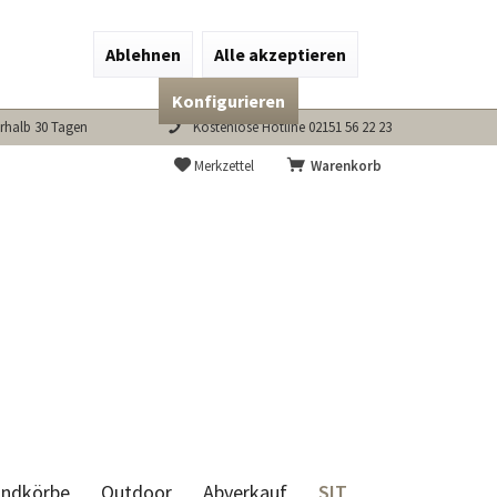
Ablehnen
Alle akzeptieren
Konfigurieren
rhalb 30 Tagen
Kostenlose Hotline 02151 56 22 23
Merkzettel
Warenkorb
SIT
andkörbe
Outdoor
Abverkauf