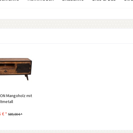
RON Mangoholz mit
ltmetall
 € *
589,00 € *