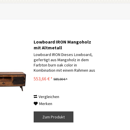
Lowboard IRON Mangoholz
mit Altmetall
Lowboard IRON Dieses Lowboard,
gefertigt aus Mangoholz in dem
Farbton burn oak color in
Kombination mit einem Rahmen aus
Altmetall ist ein wahrer Eyecatcher.
553,66 € *
589,00 € *
Der TV-Schrank ist dank seiner
Kombinationsmöglichkeit mit schon
vorhandenem...
Vergleichen
Merken
Zum Produkt