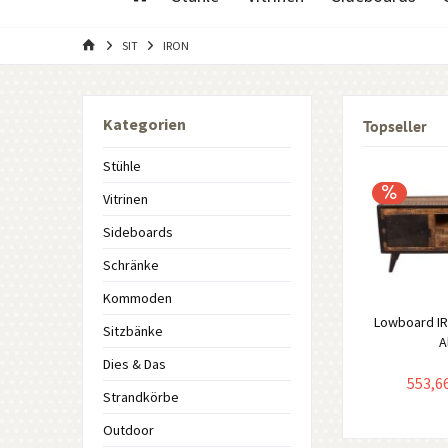
SIT
IRON
Kategorien
Topseller
Stühle
Vitrinen
Sideboards
Schränke
Kommoden
Lowboard I
Sitzbänke
A
Dies & Das
553,66
Strandkörbe
Outdoor