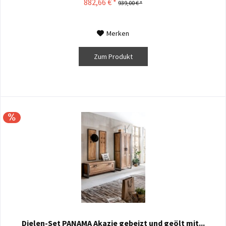
882,66 € *
939,00 € *
Merken
Zum Produkt
Dielen-Set PANAMA Akazie gebeizt und geölt mit...