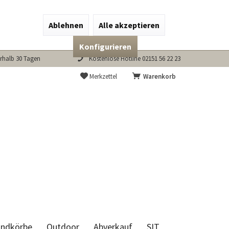
Ablehnen
Alle akzeptieren
Konfigurieren
rhalb 30 Tagen
Kostenlose Hotline 02151 56 22 23
Merkzettel
Warenkorb
andkörbe
Outdoor
Abverkauf
SIT