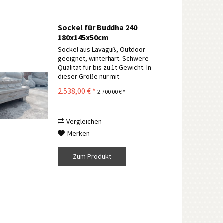
Sockel für Buddha 240
180x145x50cm
Sockel aus Lavaguß, Outdoor
geeignet, winterhart. Schwere
Qualität für bis zu 1t Gewicht. In
dieser Größe nur mit
Palettenversand und nach
2.538,00 € *
2.700,00 € *
vorheriger Absprache möglich.
Genaue Details sollten vorher
geklärt werden. Der Transport
erfolgt...
Vergleichen
Merken
Zum Produkt