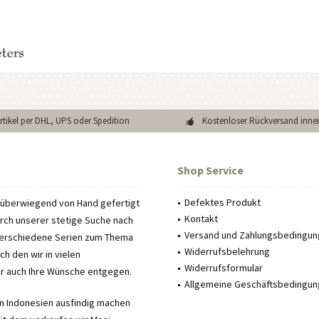
Artikel per DHL, UPS oder Spedition
Kostenloser Rückversand inne
Shop Service
Defektes Produkt
e überwiegend von Hand gefertigt
Kontakt
urch unserer stetige Suche nach
Versand und Zahlungsbedingu
verschiedene Serien zum Thema
Widerrufsbelehrung
h den wir in vielen
Widerrufsformular
ir auch Ihre Wünsche entgegen.
Allgemeine Geschäftsbedingu
in Indonesien ausfindig machen