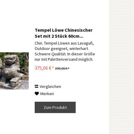
Tempel Löwe Chinesischer
Set mit 2 Stück 60cm...
Chin. Tempel Löwen aus Lavaguß,
Outdoor geeignet, winterhart.
Schwere Qualität. In dieser Größe
nur mit Palettenversand möglich.
Andere Größen und Formen
375,06 € *
399,00 € *
verfügbar. Einfach Anfragen. Die
Lieferung erfolgt wie auf den Fotos
zum Schutz im...
Vergleichen
Merken
Zum Produkt