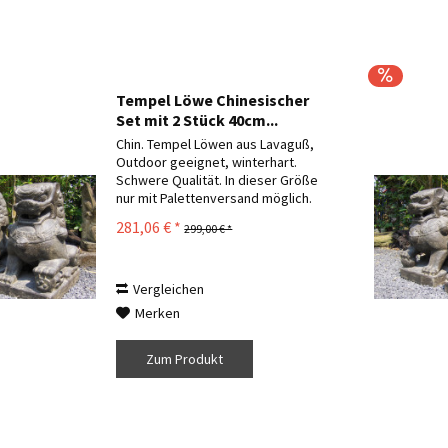
Tempel Löwe Chinesischer
Set mit 2 Stück 40cm...
Chin. Tempel Löwen aus Lavaguß,
Outdoor geeignet, winterhart.
Schwere Qualität. In dieser Größe
nur mit Palettenversand möglich.
Andere Größen und Formen
281,06 € *
299,00 € *
verfügbar. Einfach Anfragen. Die
Lieferung erfolgt wie auf den Fotos
zum Schutz im...
Vergleichen
Merken
Zum Produkt