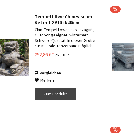
Tempel Löwe Chinesischer
Set mit 2 Stück 40cm
Chin. Tempel Löwen aus Lavaguß,
Outdoor geeignet, winterhart.
Schwere Qualität. In dieser Größe
nur mit Palettenversand möglich.
Andere Größen und Formen
252,86 € *
269,00 € *
verfügbar. Einfach Anfragen. Die
Lieferung erfolgt wie auf den Fotos
zum Schutz im...
Vergleichen
Merken
Zum Produkt