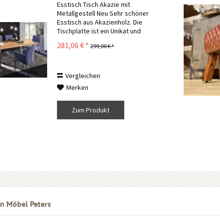
Esstisch Tisch Akazie mit
Metallgestell Neu Sehr schöner
Esstisch aus Akazienholz. Die
Tischplatte ist ein Unikat und
absoluter Hingucker. Jeder Tisch ist
281,06 € *
299,00 € *
in seiner Maserung und der
Baumkante etwas anders. Das
lackierte Akazienholz ist...
Vergleichen
Merken
Zum Produkt
n Möbel Peters