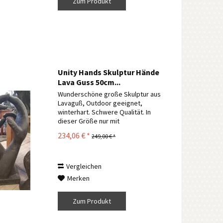
Zum Produkt
Unity Hands Skulptur Hände
Lava Guss 50cm...
Wunderschöne große Skulptur aus
Lavaguß, Outdoor geeignet,
winterhart. Schwere Qualität. In
dieser Größe nur mit
Palettenversand möglich. Andere
234,06 € *
249,00 € *
Größen und Formen verfügbar.
Einfach Anfragen. Die Lieferung
erfolgt wie auf den Fotos zum...
Vergleichen
Merken
Zum Produkt