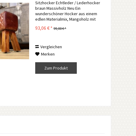
Sitzhocker Echtleder / Lederhocker
braun Massivholz Neu Ein
wunderschöner Hocker aus einem
edlen Materialmix, Mangoholz mit
Echtleder. Die Sitzfläche wurde
93,06 € *
99,00 € *
zusätzlich rautenförmig
abgesteppt, sehr bequem und
absolut im Trend. Der Hocker...
Vergleichen
Merken
Zum Produkt