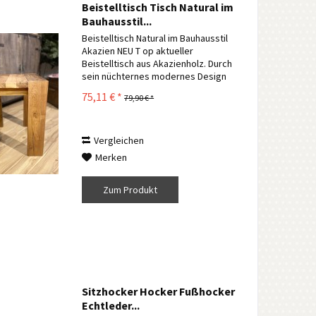
Beistelltisch Tisch Natural im
Bauhausstil...
Beistelltisch Natural im Bauhausstil
Akazien NEU T op aktueller
Beistelltisch aus Akazienholz. Durch
sein nüchternes modernes Design
eine wunderschöne Ergänzung in
75,11 € *
79,90 € *
Ihrem Wohnzimmer. Bitte beachten
Sie das jedes Möbel dieser Serie
von...
Vergleichen
Merken
Zum Produkt
Sitzhocker Hocker Fußhocker
Echtleder...