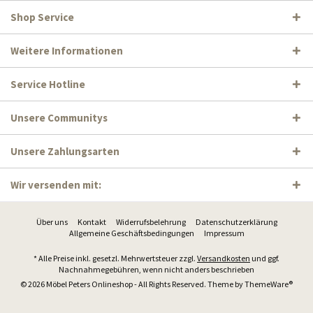
Shop Service
Weitere Informationen
Service Hotline
Unsere Communitys
Unsere Zahlungsarten
Wir versenden mit:
Über uns
Kontakt
Widerrufsbelehrung
Datenschutzerklärung
Allgemeine Geschäftsbedingungen
Impressum
* Alle Preise inkl. gesetzl. Mehrwertsteuer zzgl.
Versandkosten
und ggf.
Nachnahmegebühren, wenn nicht anders beschrieben
© 2026 Möbel Peters Onlineshop - All Rights Reserved. Theme by
ThemeWare®