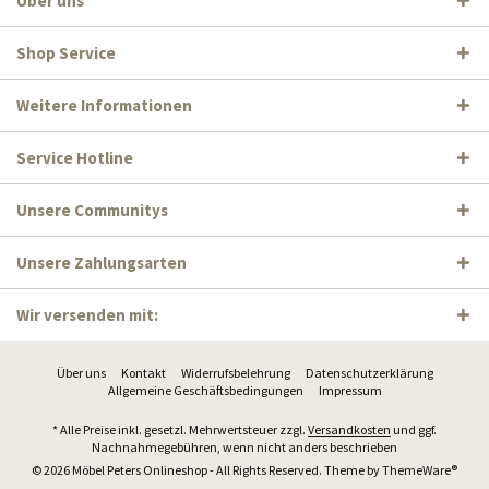
Über uns
Shop Service
Weitere Informationen
Service Hotline
Unsere Communitys
Unsere Zahlungsarten
Wir versenden mit:
Über uns
Kontakt
Widerrufsbelehrung
Datenschutzerklärung
Allgemeine Geschäftsbedingungen
Impressum
* Alle Preise inkl. gesetzl. Mehrwertsteuer zzgl.
Versandkosten
und ggf.
Nachnahmegebühren, wenn nicht anders beschrieben
© 2026 Möbel Peters Onlineshop - All Rights Reserved. Theme by
ThemeWare®