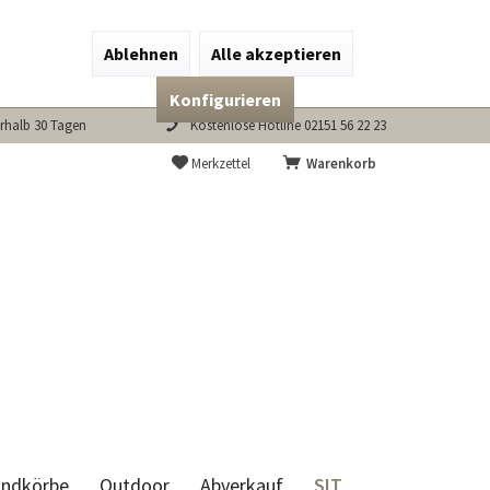
Ablehnen
Alle akzeptieren
Konfigurieren
rhalb 30 Tagen
Kostenlose Hotline 02151 56 22 23
Merkzettel
Warenkorb
SIT
andkörbe
Outdoor
Abverkauf