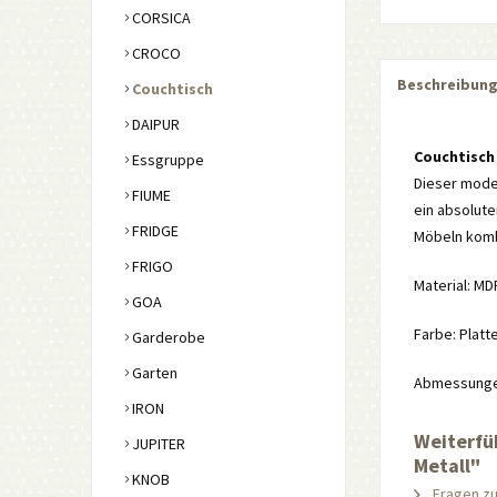
CORSICA
CROCO
Beschreibun
Couchtisch
DAIPUR
Couchtisch
Essgruppe
Dieser moder
FIUME
ein absolute
FRIDGE
Möbeln komb
FRIGO
Material: MD
GOA
Farbe: Platt
Garderobe
Garten
Abmessungen:
IRON
Weiterfü
JUPITER
Metall"
KNOB
Fragen zu