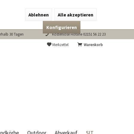
Ablehnen
Alle akzeptieren
Konfigurieren
rhalb 30 Tagen
Kostenlose Hotline 02151 56 22 23
Merkzettel
Warenkorb
SIT
andkörbe
Outdoor
Abverkauf