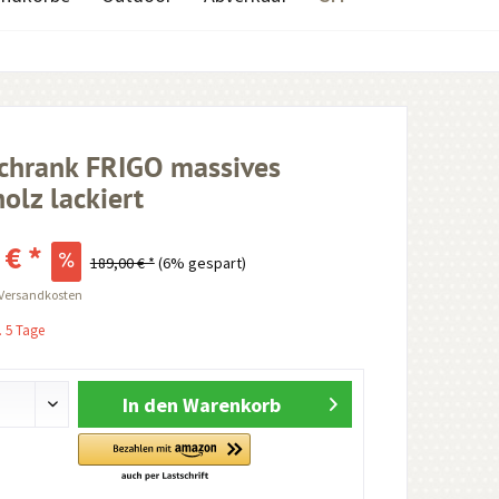
chrank FRIGO massives
lz lackiert
 € *
189,00 € *
(6% gespart)
 Versandkosten
. 5 Tage
In den
Warenkorb