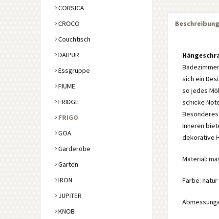
CORSICA
CROCO
Beschreibun
Couchtisch
DAIPUR
Hängeschr
Badezimmerm
Essgruppe
sich ein Des
FIUME
so jedes Möb
FRIDGE
schicke Not
Besonderes H
FRIGO
Inneren biet
GOA
dekorative H
Garderobe
Material: ma
Garten
IRON
Farbe: natur
JUPITER
Abmessungen:
KNOB