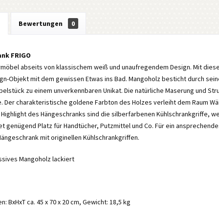
g
Bewertungen
0
ank FRIGO
öbel abseits von klassischem weiß und unaufregendem Design. Mit dies
ign-Objekt mit dem gewissen Etwas ins Bad. Mangoholz besticht durch sein
elstück zu einem unverkennbaren Unikat. Die natürliche Maserung und Stru
e. Der charakteristische goldene Farbton des Holzes verleiht dem Raum Wä
ighlight des Hängeschranks sind die silberfarbenen Kühlschrankgriffe, w
et genügend Platz für Handtücher, Putzmittel und Co. Für ein ansprechen
ängeschrank mit originellen Kühlschrankgriffen.
ssives Mangoholz lackiert
 BxHxT ca. 45 x 70 x 20 cm, Gewicht: 18,5 kg