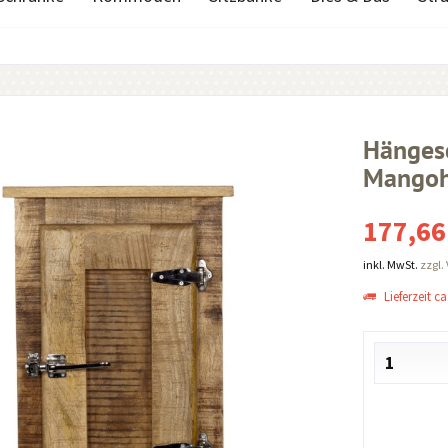
Hänges
Mangoho
177,66
inkl. MwSt.
zzgl.
Lieferzeit ca