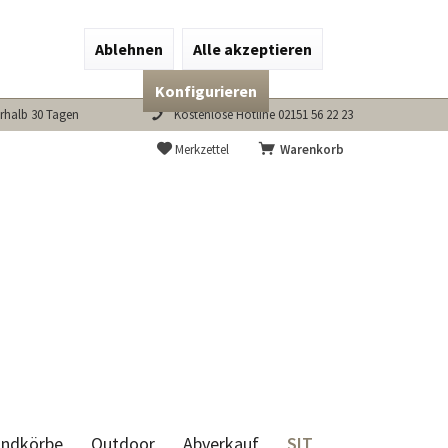
Ablehnen
Alle akzeptieren
Konfigurieren
rhalb 30 Tagen
Kostenlose Hotline 02151 56 22 23
Merkzettel
Warenkorb
SIT
andkörbe
Outdoor
Abverkauf