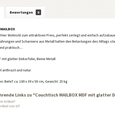
g
Bewertungen
0
 MAILBOX
chter Wohnstil zum attraktiven Preis, perfekt zerlegt und einfach aufzubaue
hrungen und Scharniere aus Metall halten den Belastungen des Alltags sta
nd praktisch....
F mit glatter Dekorfolie, Beine Metall
l anthrazit und natur
 BxHxT ca. 100 x 39 x 58 cm, Gewicht: 25 kg
hrende Links zu "Couchtisch MAILBOX MDF mit glatter De
m Artikel?
tikel von SIT