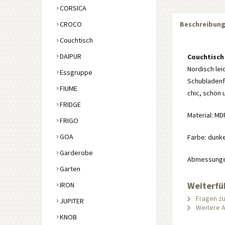
CORSICA
CROCO
Beschreibun
Couchtisch
DAIPUR
Couchtisch
Nordisch lei
Essgruppe
Schubladenfü
FIUME
chic, schön u
FRIDGE
Material: MD
FRIGO
GOA
Farbe: dunke
Garderobe
Abmessungen:
Garten
Weiterfü
IRON
Fragen zu
JUPITER
Weitere Ar
KNOB