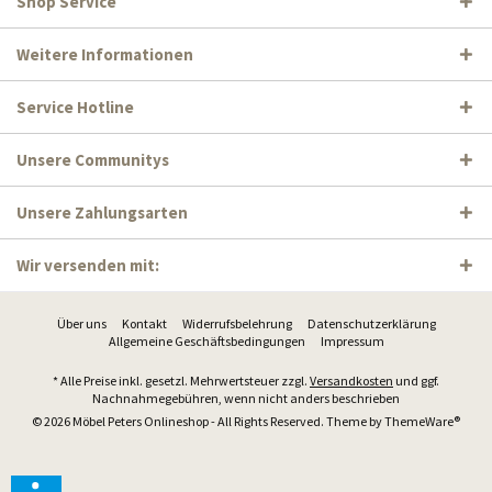
Shop Service
Weitere Informationen
Service Hotline
Unsere Communitys
Unsere Zahlungsarten
Wir versenden mit:
Über uns
Kontakt
Widerrufsbelehrung
Datenschutzerklärung
Allgemeine Geschäftsbedingungen
Impressum
* Alle Preise inkl. gesetzl. Mehrwertsteuer zzgl.
Versandkosten
und ggf.
Nachnahmegebühren, wenn nicht anders beschrieben
© 2026 Möbel Peters Onlineshop - All Rights Reserved. Theme by
ThemeWare®