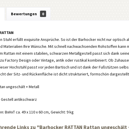
g
Bewertungen
0
 RATTAN
n Stuhl erfüllt exquisite Ansprüche. So ist der Barhocker nicht nur optisch 
d Materialien Ihre Wünsche. Mit schnell nachwachsenden Rohstoffen kann 
m Rattan mit einem stabilen, schwarzen Metallgestell passt sich dank se
 zu Factory Design oder Vintage, antik oder rustikal kombiniert. Ob Zuhaus
ieser Hochstuhl passt vor jeden Bartisch und ist dank der Fußstützen selb
cht der Sitz- und Rückenfläche ist dicht strukturiert, formschön dargestellt 
ttan ungeschält + Metall
, Gestell antikschwarz
 BxHxT ca. 49 x 110 x 60 cm, Gewicht: 9 kg
hrende Links zu "Barhocker RATTAN Rattan ungeschält 