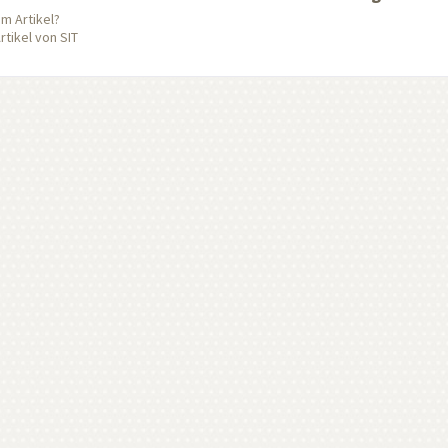
m Artikel?
tikel von SIT