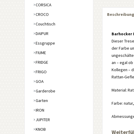
CORSICA
CROCO
Beschreibun
Couchtisch
DAIPUR
Barhocker
Dieser Trese
Essgruppe
der Farbe un
FIUME
ungeschälte
FRIDGE
an – egal ob
Kollegen – d
FRIGO
Rattan-Gefle
GOA
Material: Ra
Garderobe
Garten
Farbe: natur
IRON
Abmessungen:
JUPITER
KNOB
Weiterfü