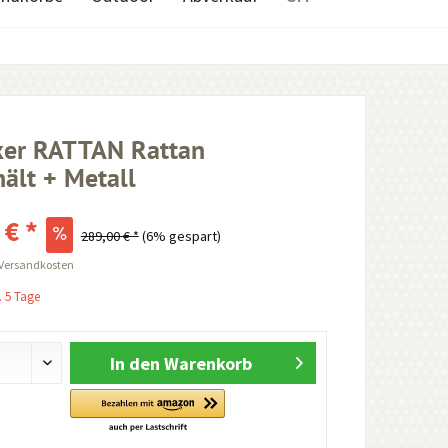
ker RATTAN Rattan
ält + Metall
 € *
289,00 € *
(6% gespart)
 Versandkosten
. 5 Tage
In den
Warenkorb