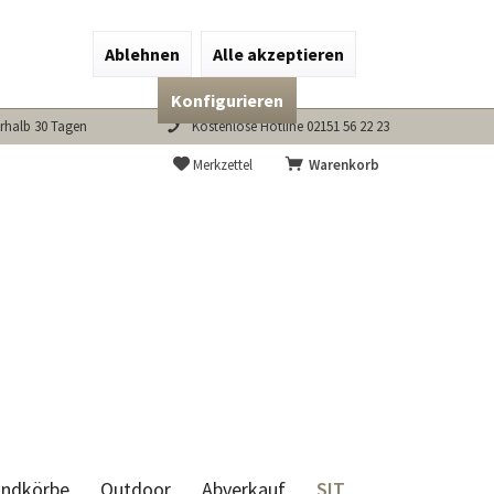
Ablehnen
Alle akzeptieren
Konfigurieren
rhalb 30 Tagen
Kostenlose Hotline 02151 56 22 23
Merkzettel
Warenkorb
SIT
andkörbe
Outdoor
Abverkauf