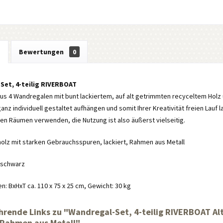
g
Bewertungen
0
Set, 4-teilig RIVERBOAT
us 4 Wandregalen mit bunt lackiertem, auf alt getrimmten recyceltem Holz
anz individuell gestaltet aufhängen und somit Ihrer Kreativität freien Lauf l
n Räumen verwenden, die Nutzung ist also äußerst vielseitig.
tholz mit starken Gebrauchsspuren, lackiert, Rahmen aus Metall
 schwarz
 BxHxT ca. 110 x 75 x 25 cm, Gewicht: 30 kg
hrende Links zu "Wandregal-Set, 4-teilig RIVERBOAT Al
, Rahmen aus Metall"