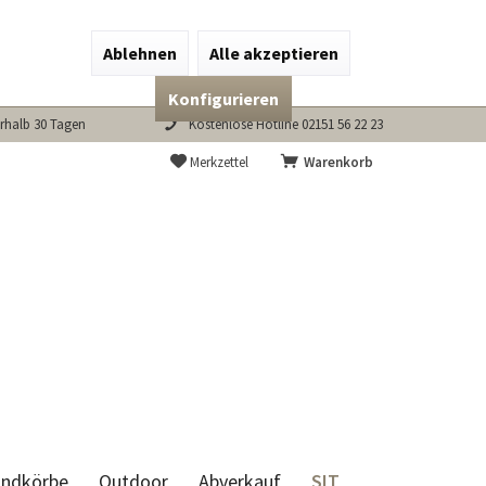
Ablehnen
Alle akzeptieren
Konfigurieren
rhalb 30 Tagen
Kostenlose Hotline 02151 56 22 23
Merkzettel
Warenkorb
SIT
andkörbe
Outdoor
Abverkauf