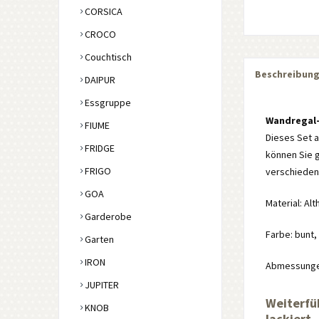
CORSICA
CROCO
Couchtisch
Beschreibun
DAIPUR
Essgruppe
Wandregal-
FIUME
Dieses Set a
FRIDGE
können Sie g
FRIGO
verschiedene
GOA
Material: Al
Garderobe
Farbe: bunt,
Garten
IRON
Abmessungen:
JUPITER
Weiterfü
KNOB
lackiert