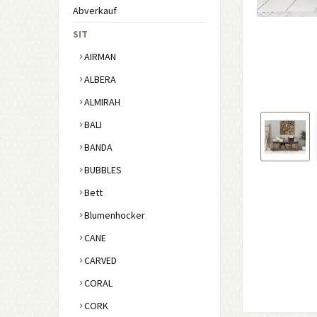
Abverkauf
SIT
AIRMAN
ALBERA
ALMIRAH
BALI
BANDA
BUBBLES
Bett
Blumenhocker
CANE
CARVED
CORAL
CORK