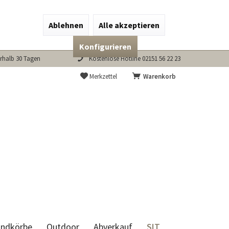
Ablehnen
Alle akzeptieren
Konfigurieren
rhalb 30 Tagen
Kostenlose Hotline 02151 56 22 23
Merkzettel
Warenkorb
SIT
andkörbe
Outdoor
Abverkauf