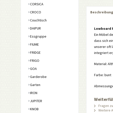
CORSICA
CROCO
Beschreibun
Couchtisch
DAIPUR
Lowboard 
Ein Möbel de
Essgruppe
dass sich ei
FIUME
unserer oft 
FRIDGE
integriert e
FRIGO
Material: Al
GOA
Farbe: bunt
Garderobe
Garten
Abmessungen:
IRON
Weiterfü
JUPITER
Fragen zu
KNOB
Weitere Ar