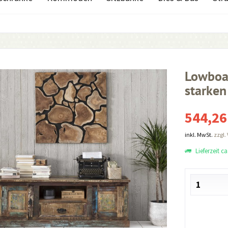
Lowboa
starken
544,26
inkl. MwSt.
zzgl.
Lieferzeit c