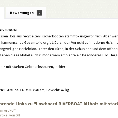
g
Bewertungen
0
RIVERBOAT
ssen Holz aus recycelten Fischerbooten stammt – ungewöhnlich. Aber wer w
n harmonisches Gesamtbild ergibt. Durch den Verzicht auf moderne Hilfsmi
langweiligen Perfektion. Hinter den Türen, in der Schublade und dem offenen 
rgeben diese Möbel auch in modernem Ambiente ein besonderes Bild. Herges
tholz mit starken Gebrauchsspuren, lackiert
 BxHxT ca. 140 x 50 x 40 cm, Gewicht: 42 kg
hrende Links zu "Lowboard RIVERBOAT Altholz mit star
m Artikel?
tikel von SIT