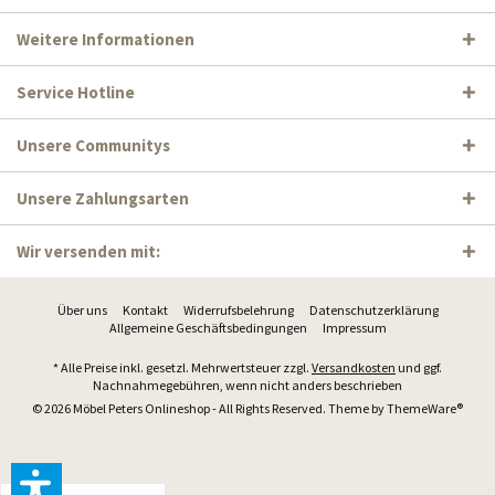
Weitere Informationen
Service Hotline
Unsere Communitys
Unsere Zahlungsarten
Wir versenden mit:
Über uns
Kontakt
Widerrufsbelehrung
Datenschutzerklärung
Allgemeine Geschäftsbedingungen
Impressum
* Alle Preise inkl. gesetzl. Mehrwertsteuer zzgl.
Versandkosten
und ggf.
Nachnahmegebühren, wenn nicht anders beschrieben
© 2026 Möbel Peters Onlineshop - All Rights Reserved. Theme by
ThemeWare®