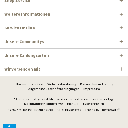
Shop Service
Weitere Informationen
Service Hotline
Unsere Communitys
Unsere Zahlungsarten
Wir versenden mit:
Über uns
Kontakt
Widerrufsbelehrung
Datenschutzerklärung
Allgemeine Geschäftsbedingungen
Impressum
* Alle Preise inkl. gesetzl. Mehrwertsteuer zzgl.
Versandkosten
und ggf.
Nachnahmegebühren, wenn nicht anders beschrieben
© 2026 Möbel Peters Onlineshop - All Rights Reserved. Theme by
ThemeWare®