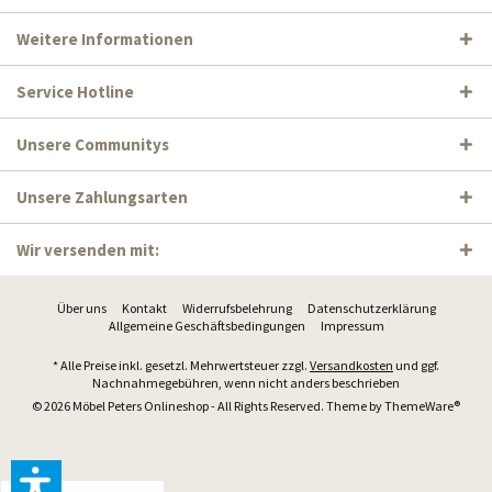
Weitere Informationen
Service Hotline
Unsere Communitys
Unsere Zahlungsarten
Wir versenden mit:
Über uns
Kontakt
Widerrufsbelehrung
Datenschutzerklärung
Allgemeine Geschäftsbedingungen
Impressum
* Alle Preise inkl. gesetzl. Mehrwertsteuer zzgl.
Versandkosten
und ggf.
Nachnahmegebühren, wenn nicht anders beschrieben
© 2026 Möbel Peters Onlineshop - All Rights Reserved. Theme by
ThemeWare®