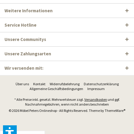
Weitere Informationen
Service Hotline
Unsere Communitys
Unsere Zahlungsarten
Wir versenden mit:
Über uns
Kontakt
Widerrufsbelehrung
Datenschutzerklärung
Allgemeine Geschäftsbedingungen
Impressum
* Alle Preise inkl. gesetzl. Mehrwertsteuer zzgl.
Versandkosten
und ggf.
Nachnahmegebühren, wenn nicht anders beschrieben
© 2026 Möbel Peters Onlineshop - All Rights Reserved. Theme by
ThemeWare®