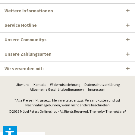
Weitere Informationen
Service Hotline
Unsere Communitys
Unsere Zahlungsarten
Wir versenden mit:
Über uns
Kontakt
Widerrufsbelehrung
Datenschutzerklärung
Allgemeine Geschäftsbedingungen
Impressum
* Alle Preise inkl. gesetzl. Mehrwertsteuer zzgl.
Versandkosten
und ggf.
Nachnahmegebühren, wenn nicht anders beschrieben
© 2026 Möbel Peters Onlineshop - All Rights Reserved. Theme by
ThemeWare®