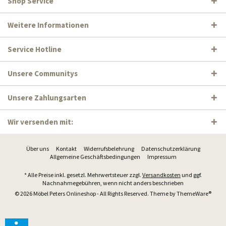
Shop Service
Weitere Informationen
Service Hotline
Unsere Communitys
Unsere Zahlungsarten
Wir versenden mit:
Über uns
Kontakt
Widerrufsbelehrung
Datenschutzerklärung
Allgemeine Geschäftsbedingungen
Impressum
* Alle Preise inkl. gesetzl. Mehrwertsteuer zzgl.
Versandkosten
und ggf.
Nachnahmegebühren, wenn nicht anders beschrieben
© 2026 Möbel Peters Onlineshop - All Rights Reserved. Theme by
ThemeWare®