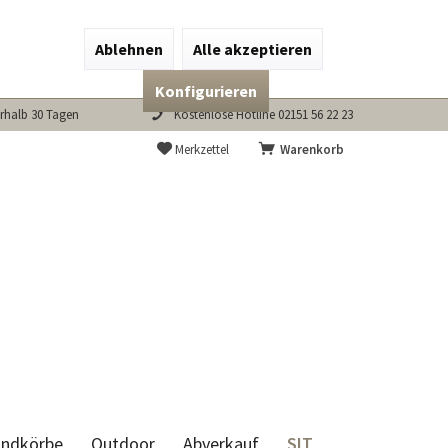
Ablehnen
Alle akzeptieren
Konfigurieren
rhalb 30 Tagen
Kostenlose Hotline 02151 56 22 23
Merkzettel
Warenkorb
SIT
andkörbe
Outdoor
Abverkauf