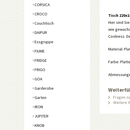
CORSICA
CROCO
Tisch 220x
Hier sind Sie
Couchtisch
wie gewachse
DAIPUR
Coolness. De
Essgruppe
Material: Pl
FIUME
FRIDGE
Farbe: Platt
FRIGO
Abmessungen:
GOA
Garderobe
Weiterfü
Fragen zu
Garten
Weitere Ar
IRON
JUPITER
KNOB