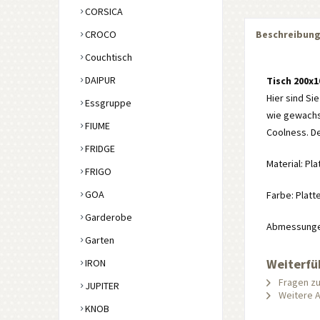
CORSICA
CROCO
Beschreibun
Couchtisch
DAIPUR
Tisch 200x
Hier sind Sie
Essgruppe
wie gewachse
FIUME
Coolness. De
FRIDGE
Material: Pla
FRIGO
GOA
Farbe: Platte
Garderobe
Abmessungen:
Garten
Weiterfü
IRON
Fragen zu
JUPITER
Weitere Ar
KNOB