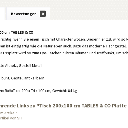
g
Bewertungen
0
100 cm TABLES & CO
 richtig, wenn Sie einen Tisch mit Charakter wollen. Dieser hier z.B. wird so 
n ist einzigartig wie die Natur eben auch. Dazu das moderne Tischgestell 
r Essplatz wird so zum Eye-Catcher in Ihren Räumen und Treffpunkt, um sc
tte Altholz, Gestell Metall
 bunt, Gestell antiksilbern
 BxHxT ca. 200 x 74 x 100 cm, Gewicht: 84 kg
hrende Links zu "Tisch 200x100 cm TABLES & CO Platte A
m Artikel?
tikel von SIT