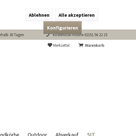
Ablehnen
Alle akzeptieren
Konfigurieren
rhalb 30 Tagen
Kostenlose Hotline 02151 56 22 23
Merkzettel
Warenkorb
SIT
andkörbe
Outdoor
Abverkauf