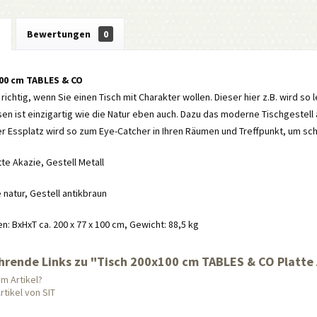
g
Bewertungen
0
100 cm TABLES & CO
 richtig, wenn Sie einen Tisch mit Charakter wollen. Dieser hier z.B. wird so 
n ist einzigartig wie die Natur eben auch. Dazu das moderne Tischgestell 
r Essplatz wird so zum Eye-Catcher in Ihren Räumen und Treffpunkt, um sc
tte Akazie, Gestell Metall
e natur, Gestell antikbraun
 BxHxT ca. 200 x 77 x 100 cm, Gewicht: 88,5 kg
hrende Links zu "Tisch 200x100 cm TABLES & CO Platte A
m Artikel?
tikel von SIT