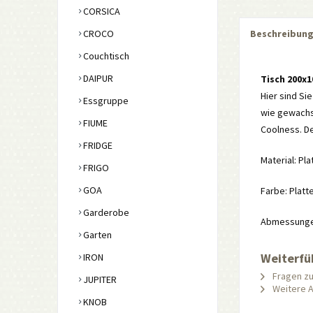
CORSICA
CROCO
Beschreibun
Couchtisch
DAIPUR
Tisch 200x
Hier sind Sie
Essgruppe
wie gewachse
FIUME
Coolness. De
FRIDGE
Material: Pla
FRIGO
GOA
Farbe: Platt
Garderobe
Abmessungen:
Garten
Weiterfü
IRON
Fragen zu
JUPITER
Weitere Ar
KNOB