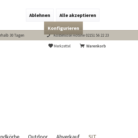
Ablehnen
Alle akzeptieren
Konfigurieren
rhalb 30 Tagen
Kostenlose Hotline 02151 56 22 23
Merkzettel
Warenkorb
SIT
andkörbe
Outdoor
Abverkauf