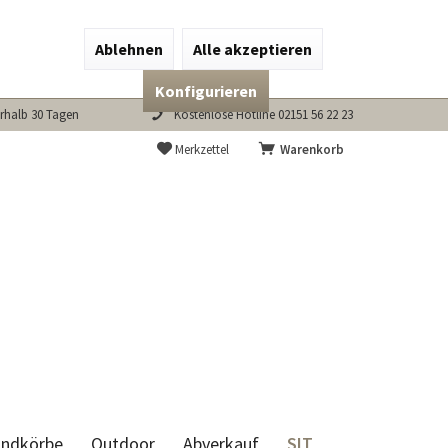
Ablehnen
Alle akzeptieren
Konfigurieren
rhalb 30 Tagen
Kostenlose Hotline 02151 56 22 23
Merkzettel
Warenkorb
SIT
andkörbe
Outdoor
Abverkauf