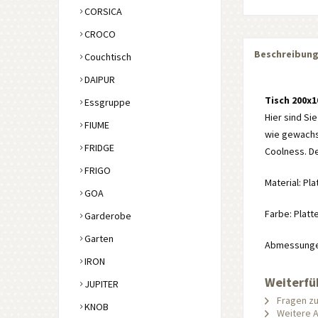
CORSICA
CROCO
Beschreibun
Couchtisch
DAIPUR
Tisch 200x
Essgruppe
Hier sind Sie
FIUME
wie gewachse
FRIDGE
Coolness. De
FRIGO
Material: Pla
GOA
Farbe: Platte
Garderobe
Garten
Abmessungen:
IRON
Weiterfü
JUPITER
Fragen zu
KNOB
Weitere Ar