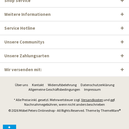
Shop Service
Weitere Informationen
Service Hotline
Unsere Communitys
Unsere Zahlungsarten
Wir versenden mit:
Über uns
Kontakt
Widerrufsbelehrung
Datenschutzerklärung
Allgemeine Geschäftsbedingungen
Impressum
* Alle Preise inkl. gesetzl. Mehrwertsteuer zzgl.
Versandkosten
und ggf.
Nachnahmegebühren, wenn nicht anders beschrieben
© 2026 Möbel Peters Onlineshop - All Rights Reserved. Theme by
ThemeWare®