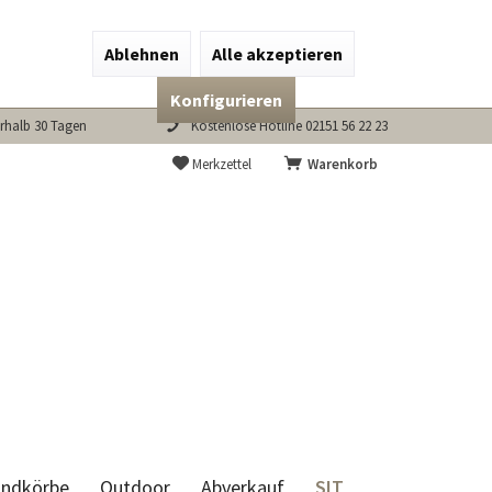
Ablehnen
Alle akzeptieren
Konfigurieren
rhalb 30 Tagen
Kostenlose Hotline 02151 56 22 23
Merkzettel
Warenkorb
SIT
andkörbe
Outdoor
Abverkauf