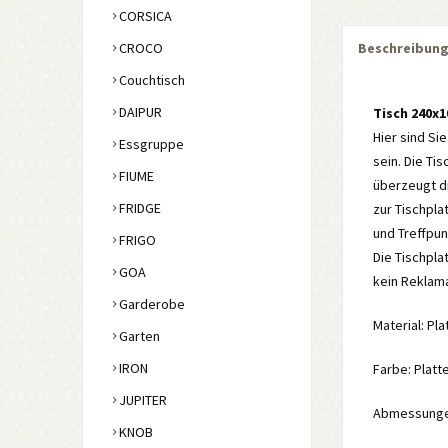
CORSICA
CROCO
Beschreibun
Couchtisch
DAIPUR
Tisch 240x
Hier sind Si
Essgruppe
sein. Die Ti
FIUME
überzeugt di
FRIDGE
zur Tischpla
und Treffpun
FRIGO
Die Tischpl
GOA
kein Reklama
Garderobe
Material: Pl
Garten
IRON
Farbe: Platt
JUPITER
Abmessungen:
KNOB