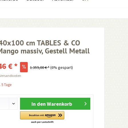
240x100 cm TABLES & CO
Mango massiv, Gestell Metall
46 € *
1.359,00 € *
(6% gespart)
 Versandkosten
. 5 Tage
In den
Warenkorb