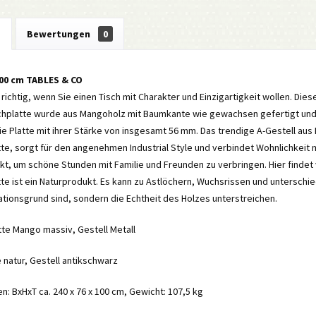
g
Bewertungen
0
100 cm TABLES & CO
e richtig, wenn Sie einen Tisch mit Charakter und Einzigartigkeit wollen. Dies
schplatte wurde aus Mangoholz mit Baumkante wie gewachsen gefertigt und 
e Platte mit ihrer Stärke von insgesamt 56 mm. Das trendige A-Gestell aus 
tte, sorgt für den angenehmen Industrial Style und verbindet Wohnlichkeit 
kt, um schöne Stunden mit Familie und Freunden zu verbringen. Hier findet vi
atte ist ein Naturprodukt. Es kann zu Astlöchern, Wuchsrissen und unters
tionsgrund sind, sondern die Echtheit des Holzes unterstreichen.
atte Mango massiv, Gestell Metall
e natur, Gestell antikschwarz
 BxHxT ca. 240 x 76 x 100 cm, Gewicht: 107,5 kg