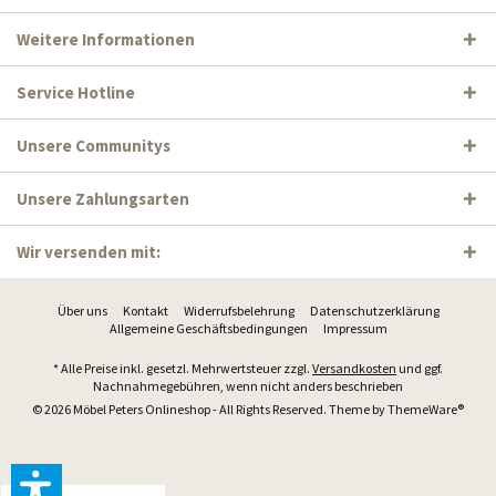
Weitere Informationen
Service Hotline
Unsere Communitys
Unsere Zahlungsarten
Wir versenden mit:
Über uns
Kontakt
Widerrufsbelehrung
Datenschutzerklärung
Allgemeine Geschäftsbedingungen
Impressum
* Alle Preise inkl. gesetzl. Mehrwertsteuer zzgl.
Versandkosten
und ggf.
Nachnahmegebühren, wenn nicht anders beschrieben
© 2026 Möbel Peters Onlineshop - All Rights Reserved. Theme by
ThemeWare®