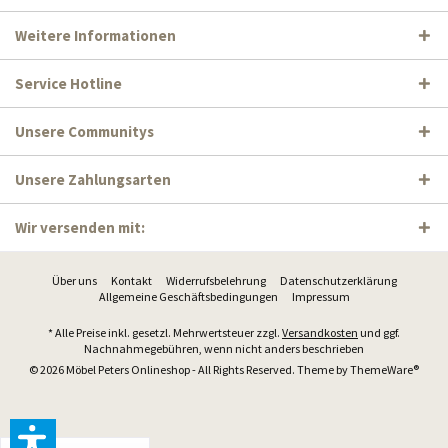
Weitere Informationen
Service Hotline
Unsere Communitys
Unsere Zahlungsarten
Wir versenden mit:
Über uns
Kontakt
Widerrufsbelehrung
Datenschutzerklärung
Allgemeine Geschäftsbedingungen
Impressum
* Alle Preise inkl. gesetzl. Mehrwertsteuer zzgl.
Versandkosten
und ggf.
Nachnahmegebühren, wenn nicht anders beschrieben
© 2026 Möbel Peters Onlineshop - All Rights Reserved. Theme by
ThemeWare®