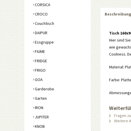
CORSICA
CROCO
Beschreibun
Couchtisch
DAIPUR
Tisch 160x
Hier sind Sie
Essgruppe
wie gewachse
FIUME
Coolness. De
FRIDGE
Material: Pl
FRIGO
GOA
Farbe: Platt
Garderobe
Abmessungen:
Garten
Weiterfü
IRON
Fragen zu
JUPITER
Weitere Ar
KNOB