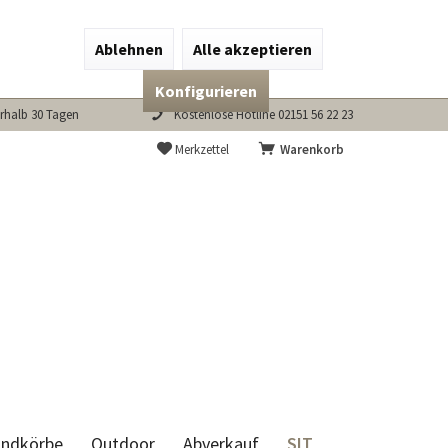
Ablehnen
Alle akzeptieren
Konfigurieren
rhalb 30 Tagen
Kostenlose Hotline 02151 56 22 23
Merkzettel
Warenkorb
SIT
andkörbe
Outdoor
Abverkauf