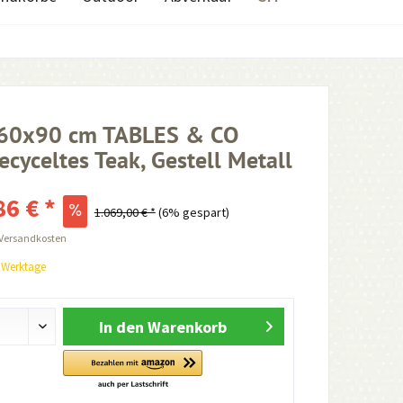
160x90 cm TABLES & CO
recyceltes Teak, Gestell Metall
86 € *
1.069,00 € *
(6% gespart)
 Versandkosten
0 Werktage
In den
Warenkorb