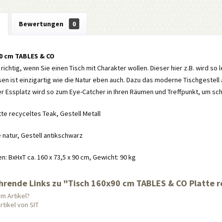
g
Bewertungen
0
90 cm TABLES & CO
 richtig, wenn Sie einen Tisch mit Charakter wollen. Dieser hier z.B. wird so 
n ist einzigartig wie die Natur eben auch. Dazu das moderne Tischgestell 
r Essplatz wird so zum Eye-Catcher in Ihren Räumen und Treffpunkt, um sc
atte recyceltes Teak, Gestell Metall
e natur, Gestell antikschwarz
 BxHxT ca. 160 x 73,5 x 90 cm, Gewicht: 90 kg
hrende Links zu "Tisch 160x90 cm TABLES & CO Platte re
m Artikel?
tikel von SIT