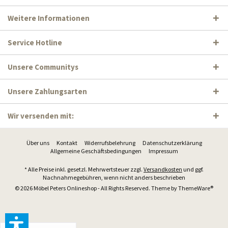
Weitere Informationen
Service Hotline
Unsere Communitys
Unsere Zahlungsarten
Wir versenden mit:
Über uns
Kontakt
Widerrufsbelehrung
Datenschutzerklärung
Allgemeine Geschäftsbedingungen
Impressum
* Alle Preise inkl. gesetzl. Mehrwertsteuer zzgl.
Versandkosten
und ggf.
Nachnahmegebühren, wenn nicht anders beschrieben
© 2026 Möbel Peters Onlineshop - All Rights Reserved. Theme by
ThemeWare®