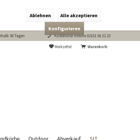
Ablehnen
Alle akzeptieren
Konfigurieren
rhalb 30 Tagen
Kostenlose Hotline 02151 56 22 23
Merkzettel
Warenkorb
SIT
andkörbe
Outdoor
Abverkauf