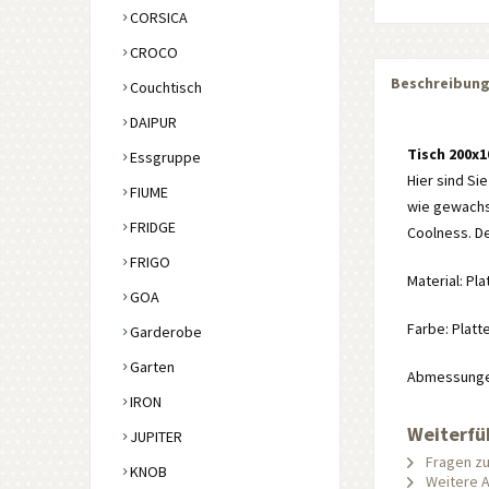
CORSICA
CROCO
Beschreibun
Couchtisch
DAIPUR
Tisch 200x
Essgruppe
Hier sind Sie
FIUME
wie gewachse
FRIDGE
Coolness. De
FRIGO
Material: Pla
GOA
Farbe: Platt
Garderobe
Garten
Abmessungen:
IRON
Weiterfüh
JUPITER
Fragen zu
KNOB
Weitere Ar