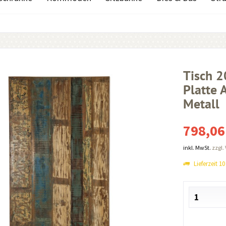
Tisch 
Platte A
Metall
798,06
inkl. MwSt.
zzgl.
Lieferzeit 1