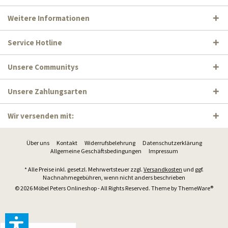
Weitere Informationen
Service Hotline
Unsere Communitys
Unsere Zahlungsarten
Wir versenden mit:
Über uns
Kontakt
Widerrufsbelehrung
Datenschutzerklärung
Allgemeine Geschäftsbedingungen
Impressum
* Alle Preise inkl. gesetzl. Mehrwertsteuer zzgl.
Versandkosten
und ggf.
Nachnahmegebühren, wenn nicht anders beschrieben
© 2026 Möbel Peters Onlineshop - All Rights Reserved. Theme by
ThemeWare®