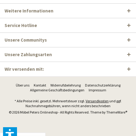
Weitere Informationen
Service Hotline
Unsere Communitys
Unsere Zahlungsarten
Wir versenden mit:
Über uns
Kontakt
Widerrufsbelehrung
Datenschutzerklärung
Allgemeine Geschäftsbedingungen
Impressum
* Alle Preise inkl. gesetzl. Mehrwertsteuer zzgl.
Versandkosten
und ggf.
Nachnahmegebühren, wenn nicht anders beschrieben
© 2026 Möbel Peters Onlineshop - All Rights Reserved. Theme by
ThemeWare®