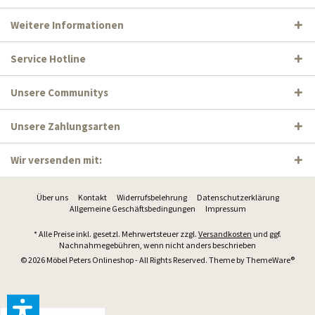
Weitere Informationen
Service Hotline
Unsere Communitys
Unsere Zahlungsarten
Wir versenden mit:
Über uns
Kontakt
Widerrufsbelehrung
Datenschutzerklärung
Allgemeine Geschäftsbedingungen
Impressum
* Alle Preise inkl. gesetzl. Mehrwertsteuer zzgl.
Versandkosten
und ggf.
Nachnahmegebühren, wenn nicht anders beschrieben
© 2026 Möbel Peters Onlineshop - All Rights Reserved. Theme by
ThemeWare®