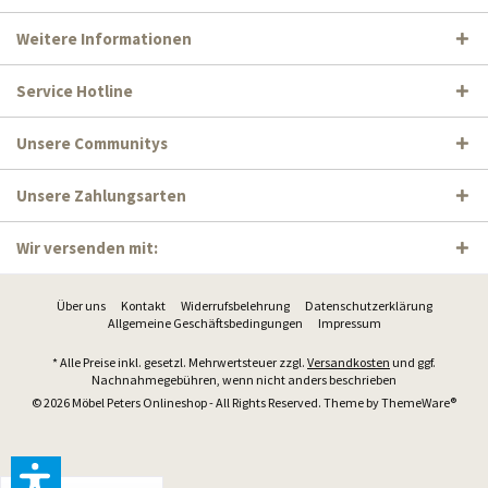
Weitere Informationen
Service Hotline
Unsere Communitys
Unsere Zahlungsarten
Wir versenden mit:
Über uns
Kontakt
Widerrufsbelehrung
Datenschutzerklärung
Allgemeine Geschäftsbedingungen
Impressum
* Alle Preise inkl. gesetzl. Mehrwertsteuer zzgl.
Versandkosten
und ggf.
Nachnahmegebühren, wenn nicht anders beschrieben
© 2026 Möbel Peters Onlineshop - All Rights Reserved. Theme by
ThemeWare®