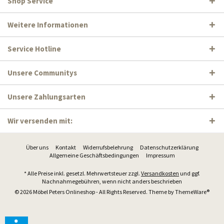
Shop Service
Weitere Informationen
Service Hotline
Unsere Communitys
Unsere Zahlungsarten
Wir versenden mit:
Über uns
Kontakt
Widerrufsbelehrung
Datenschutzerklärung
Allgemeine Geschäftsbedingungen
Impressum
* Alle Preise inkl. gesetzl. Mehrwertsteuer zzgl.
Versandkosten
und ggf.
Nachnahmegebühren, wenn nicht anders beschrieben
© 2026 Möbel Peters Onlineshop - All Rights Reserved. Theme by
ThemeWare®