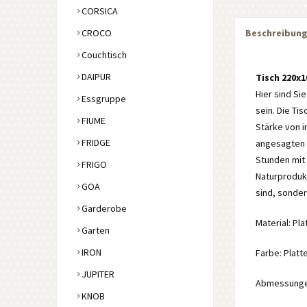
CORSICA
CROCO
Beschreibun
Couchtisch
DAIPUR
Tisch 220x
Hier sind Si
Essgruppe
sein. Die Ti
FIUME
Stärke von i
FRIDGE
angesagten I
Stunden mit 
FRIGO
Naturproduk
GOA
sind, sonder
Garderobe
Material: Pla
Garten
IRON
Farbe: Platt
JUPITER
Abmessungen:
KNOB