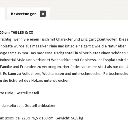
g
Bewertungen
0
100 cm TABLES & CO
e richtig, wenn Sie einen Tisch mit Charakter und Einzigartigkeit wollen. Dies
schplatte wurde aus massiver Pinie und ist so einzigartig wie die Natur eben
nsgesamt 35 mm. Das moderne Tischgestell in silber bietet einen schönen K
ndustrial Style und verbindet Wohnlichkeit mit Coolness. Ihr Essplatz wir
Familie und Freunden zu verbringen. Hier findet viel mehr statt als nur die tä
t. Es kann zu Astlöchern, Wuchsrissen und unterschiedlichen Farbschmüc
n die Echtheit des Holzes unterstreichen.
tte Pinie, Gestell Metall
e dunkelbraun, Gestell antiksilber
 BxHxT ca. 220 x 76,5 x 100 cm, Gewicht: 56,5 kg