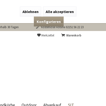
Ablehnen
Alle akzeptieren
Konfigurieren
rhalb 30 Tagen
Kostenlose Hotline 02151 56 22 23
Merkzettel
Warenkorb
SIT
andkörbe
Outdoor
Abverkauf