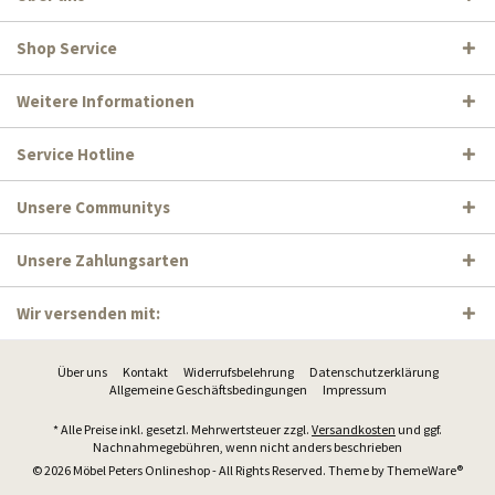
Shop Service
Weitere Informationen
Service Hotline
Unsere Communitys
Unsere Zahlungsarten
Wir versenden mit:
Über uns
Kontakt
Widerrufsbelehrung
Datenschutzerklärung
Allgemeine Geschäftsbedingungen
Impressum
* Alle Preise inkl. gesetzl. Mehrwertsteuer zzgl.
Versandkosten
und ggf.
Nachnahmegebühren, wenn nicht anders beschrieben
© 2026 Möbel Peters Onlineshop - All Rights Reserved. Theme by
ThemeWare®