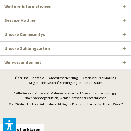
Weitere Informationen
Service Hotline
Unsere Communitys
Unsere Zahlungsarten
Wir versenden mit:
Über uns
Kontakt
Widerrufsbelehrung
Datenschutzerklärung
Allgemeine Geschäftsbedingungen
Impressum
* Alle Preise inkl. gesetzl. Mehrwertsteuer zzgl.
Versandkosten
und ggf.
Nachnahmegebühren, wenn nicht anders beschrieben
© 2026 Möbel Peters Onlineshop - All Rights Reserved. Theme by
ThemeWare®
Widerruf erklären