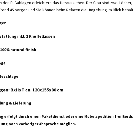
an den Fußablagen erleichtern das Herausziehen. Der Clou sind zwei Löcher, 
Trend 45 sorgen und Sie können beim Relaxen die Umgebung im Blick behal
ugen
stattung inkl. 2 Knuffelkissen
 100% natural finish
age
 Beschläge
en: BxHxT ca. 120x155x80 cm
lung & Lieferung
ng erfolgt durch einen Paketdienst oder eine Möbelspedition frei Bord
ung nach vorheriger Absprache möglich.