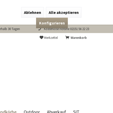
Ablehnen
Alle akzeptieren
Konfigurieren
rhalb 30 Tagen
Kostenlose Hotline 02151 56 22 23
Merkzettel
Warenkorb
andkörbe
Outdoor
Abverkauf
SIT