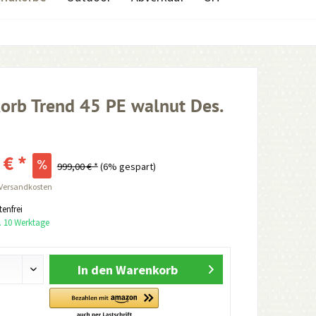
orb Trend 45 PE walnut Des.
 € *
999,00 € *
(6% gespart)
 Versandkosten
enfrei
a. 10 Werktage
In den
Warenkorb