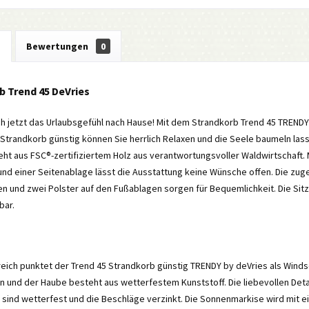
g
Bewertungen
0
b Trend 45 DeVries
ch jetzt das Urlaubsgefühl nach Hause! Mit dem Strandkorb Trend 45 TRENDY 
trandkorb günstig können Sie herrlich Relaxen und die Seele baumeln lass
ht aus FSC®-zertifiziertem Holz aus verantwortungsvoller Waldwirtschaft.
nd einer Seitenablage lässt die Ausstattung keine Wünsche offen. Die zugeh
n und zwei Polster auf den Fußablagen sorgen für Bequemlichkeit. Die Sit
bar.
eich punktet der Trend 45 Strandkorb günstig TRENDY by deVries als Wind
n und der Haube besteht aus wetterfestem Kunststoff. Die liebevollen Deta
 sind wetterfest und die Beschläge verzinkt. Die Sonnenmarkise wird mit 