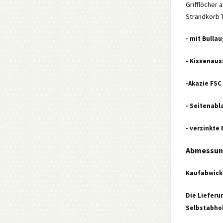
Grifflöcher 
Strandkorb 
- mit Bulla
- Kissenaus
-Akazie FSC
- Seitenabl
- verzinkte
Abmessung
Kaufabwick
Die Lieferu
Selbstabhol