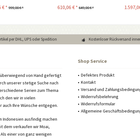
 € *
610,06 € *
1.597,0
999,00 € *
649,00 € *
Artikel per DHL, UPS oder Spedition
Kostenloser Rückversand inne
Shop Service
Defektes Produkt
e überwiegend von Hand gefertigt
Kontakt
urch unserer stetige Suche nach
Versand und Zahlungsbedingu
verschiedene Serien zum Thema
Widerrufsbelehrung
h den wir in vielen
Widerrufsformular
ir auch Ihre Wünsche entgegen.
Allgemeine Geschäftsbedingu
in Indonesien ausfindig machen
Seit dem verkaufen wir Moai,
 Als einer von ganz wenigen