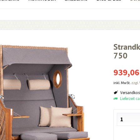
Strandk
750
939,06
inkl. MwSt.
zzgl.
Versandkost
Lieferzeit c