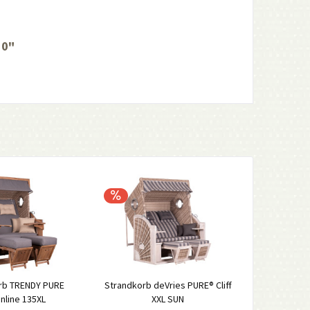
50"
rb TRENDY PURE
Strandkorb deVries PURE® Cliff
nline 135XL
XXL SUN