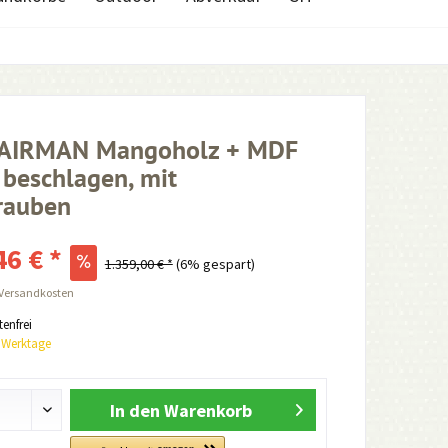
e AIRMAN Mangoholz + MDF
 beschlagen, mit
rauben
46 € *
1.359,00 € *
(6% gespart)
 Versandkosten
enfrei
0 Werktage
In den
Warenkorb