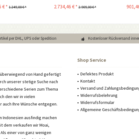
 € *
2.734,46 € *
901,46
1.249,00 € *
2.909,00 € *
Artikel per DHL, UPS oder Spedition
Kostenloser Rückversand inne
Shop Service
Defektes Produkt
e überwiegend von Hand gefertigt
Kontakt
urch unserer stetige Suche nach
Versand und Zahlungsbedingu
verschiedene Serien zum Thema
Widerrufsbelehrung
h den wir in vielen
Widerrufsformular
ir auch Ihre Wünsche entgegen.
Allgemeine Geschäftsbedingu
in Indonesien ausfindig machen
Seit dem verkaufen wir Moai,
 Als einer von ganz wenigen