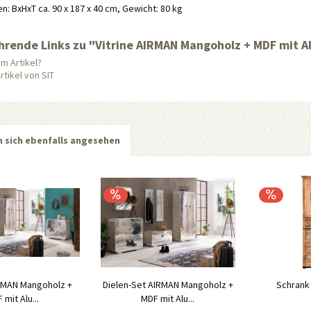
 BxHxT ca. 90 x 187 x 40 cm, Gewicht: 80 kg
hrende Links zu "Vitrine AIRMAN Mangoholz + MDF mit A
m Artikel?
tikel von SIT
 sich ebenfalls angesehen
RMAN Mangoholz +
Dielen-Set AIRMAN Mangoholz +
Schran
 mit Alu...
MDF mit Alu...