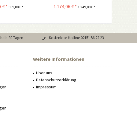
 € *
1.174,06 € *
375,0
959,00 € *
1.249,00 € *
rhalb 30 Tagen
Kostenlose Hotline 02151 56 22 23
Weitere Informationen
Über uns
Datenschutzerklärung
ngen
Impressum
ngen