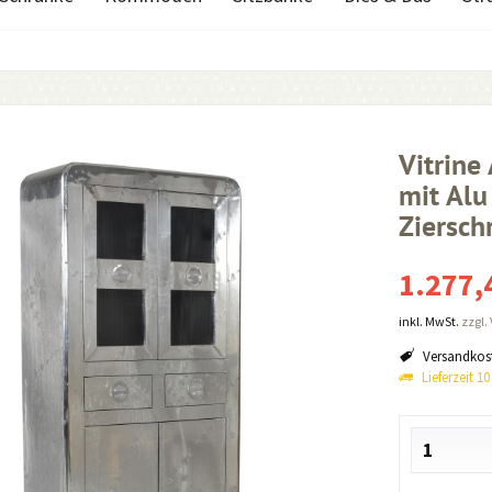
Vitrin
mit Alu
Ziersch
1.277,
inkl. MwSt.
zzgl.
Versandkost
Lieferzeit 1