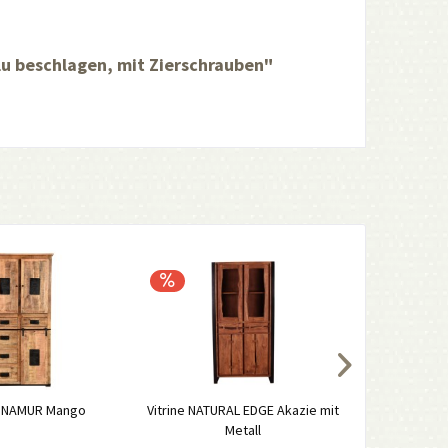
lu beschlagen, mit Zierschrauben"
k NAMUR Mango
Vitrine NATURAL EDGE Akazie mit
Kommode AI
Metall
MDF