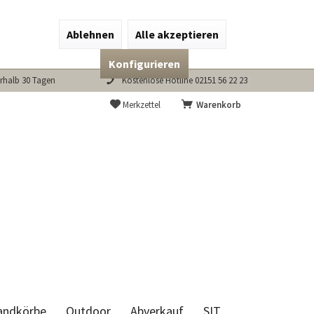
Ablehnen
Alle akzeptieren
Konfigurieren
rhalb 30 Tagen
Kostenlose Hotline 02151 56 22 23
Merkzettel
Warenkorb
andkörbe
Outdoor
Abverkauf
SIT