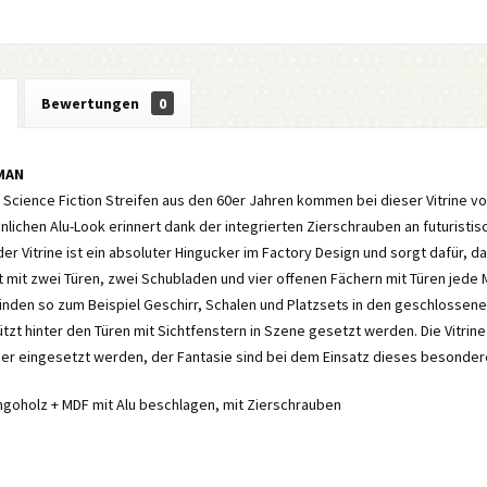
g
Bewertungen
0
RMAN
Science Fiction Streifen aus den 60er Jahren kommen bei dieser Vitrine vol
ichen Alu-Look erinnert dank der integrierten Zierschrauben an futuristi
er Vitrine ist ein absoluter Hingucker im Factory Design und sorgt dafür, da
et mit zwei Türen, zwei Schubladen und vier offenen Fächern mit Türen je
nden so zum Beispiel Geschirr, Schalen und Platzsets in den geschlossen
zt hinter den Türen mit Sichtfenstern in Szene gesetzt werden. Die Vitri
er eingesetzt werden, der Fantasie sind bei dem Einsatz dieses besonder
ngoholz + MDF mit Alu beschlagen, mit Zierschrauben